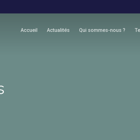
Accueil
Actualités
Qui sommes-nous ?
Te
ur fermer
s