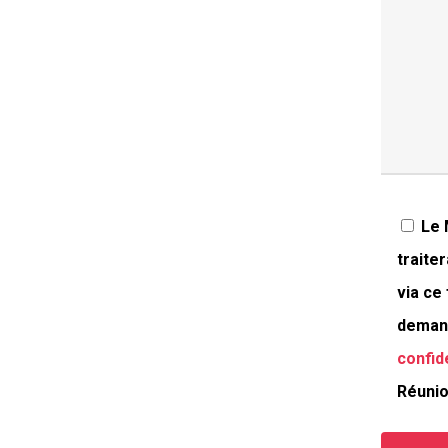
Le 
traite
via ce
demand
confid
Réunio