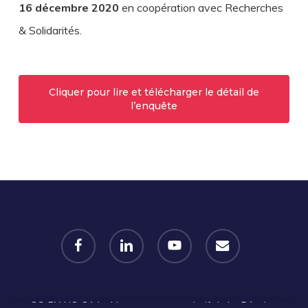
16 décembre 2020
en coopération avec Recherches
& Solidarités.
Cliquer pour lire et télécharger le détail de
l’enquête
facebook
linkedin
youtube
email
CC-BY-NC-SA
Le Mouvement associatif de La Réunion