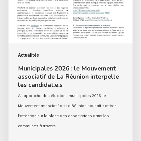
Mouvement
associatif
de
La
Réunion
interpelle
Actualités
les
Municipales 2026 : le Mouvement
associatif de La Réunion interpelle
candidat.e.s
les candidat.e.s
À l'approche des élections municipales 2026, le
Mouvement associatif de La Réunion souhaite attirer
l'attention sur la place des associations dans les
communes à travers…