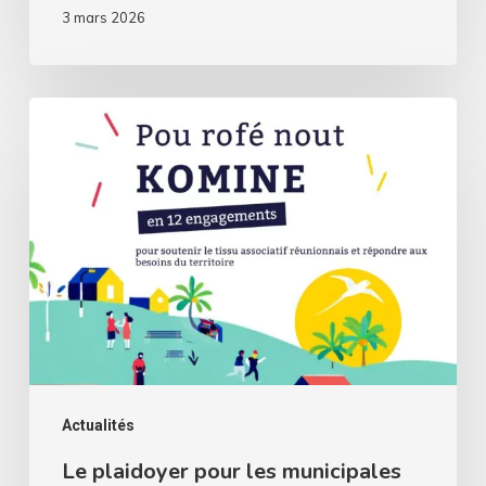
3 mars 2026
Le
plaidoyer
pour
les
municipales
2026
!
Actualités
Le plaidoyer pour les municipales