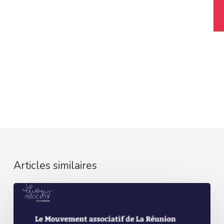
Articles similaires
Rapport
d’activités
2025