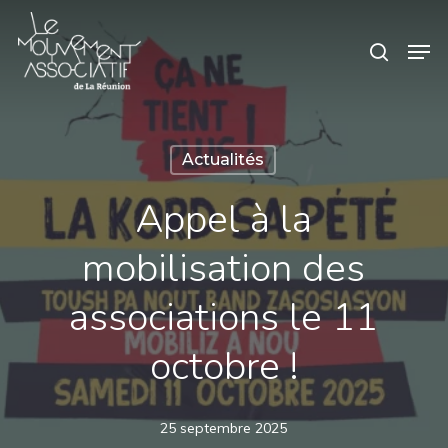
Skip
Panneau de gestion des cookies
Men
search
to
main
content
Actualités
Appel à la
mobilisation des
associations le 11
octobre !
25 septembre 2025