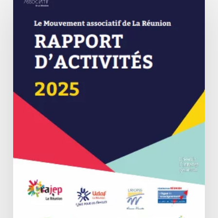
d’activités
2025
en
ligne
!