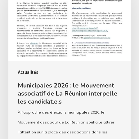
:
le
Mouvement
associatif
de
La
Réunion
interpelle
Actualités
les
Municipales 2026 : le Mouvement
associatif de La Réunion interpelle
candidat.e.s
les candidat.e.s
À l'approche des élections municipales 2026, le
Mouvement associatif de La Réunion souhaite attirer
l'attention sur la place des associations dans les