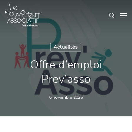
Skip
Panneau de gestion des cookies
Men
search
to
main
content
Actualités
Offre d’emploi
Prev’asso
6 novembre 2025