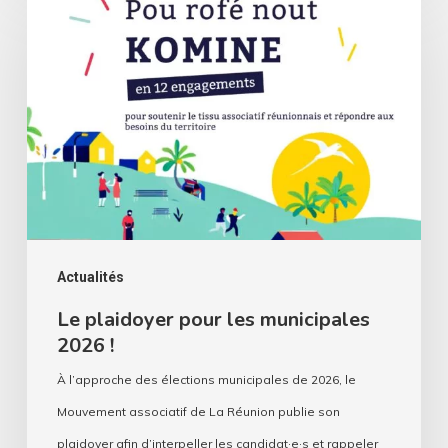
plaidoyer
pour
les
municipales
2026
!
Actualités
Le plaidoyer pour les municipales
2026 !
À l’approche des élections municipales de 2026, le
Mouvement associatif de La Réunion publie son
plaidoyer afin d’interpeller les candidat·e·s et rappeler