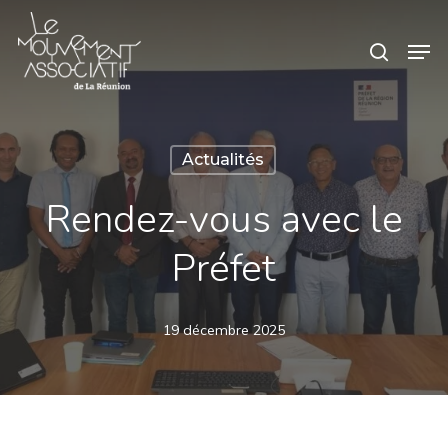
Skip
Panneau de gestion des cookies
Men
search
to
main
content
Actualités
Rendez-vous avec le
Préfet
19 décembre 2025