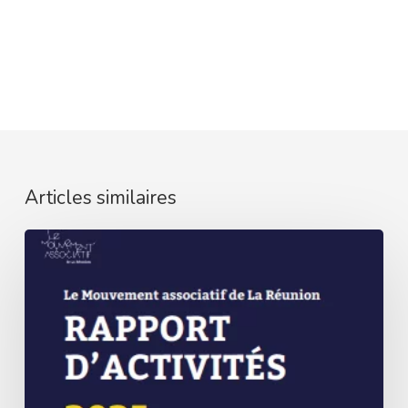
Articles similaires
Rapport
d’activités
2025
en
ligne
!