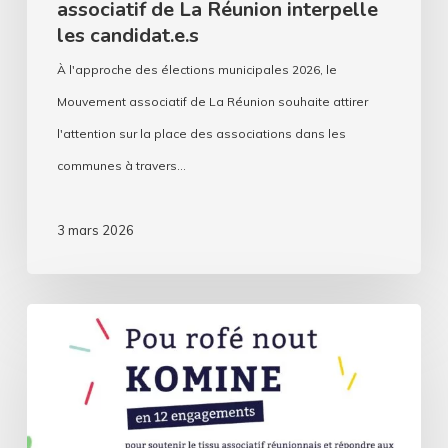
associatif de La Réunion interpelle
candidat.e.s
les candidat.e.s
À l'approche des élections municipales 2026, le
Mouvement associatif de La Réunion souhaite attirer
l'attention sur la place des associations dans les
communes à travers…
3 mars 2026
Le
plaidoyer
pour
les
municipales