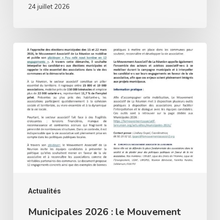
24 juillet 2026
Municipales
2026
:
le
Mouvement
associatif
de
La
Réunion
interpelle
Actualités
les
Municipales 2026 : le Mouvement