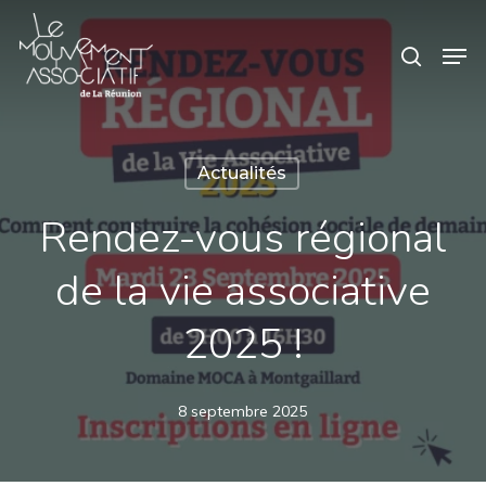
Skip
Panneau de gestion des cookies
Men
search
to
main
content
Actualités
Rendez-vous régional
de la vie associative
2025 !
8 septembre 2025