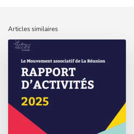
Articles similaires
Rapport
d’activités
2025
en
ligne
!